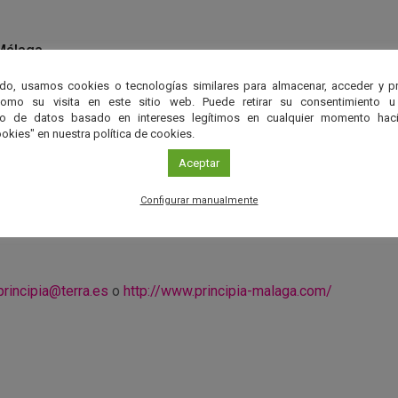
Málaga
do, usamos cookies o tecnologías similares para almacenar, acceder y p
ncia Principia
como su visita en este sitio web. Puede retirar su consentimiento u
to de datos basado en intereses legítimos en cualquier momento haci
okies" en nuestra política de cookies.
Aceptar
observaciones astronómicas es necesario realizar
reserva an
952 07 04 81) indicando nombre, DNI y el número de personas 
Configurar manualmente
ta hasta completar el aforo (100 personas). Sin reserva no 
principia@terra.es
o
http://www.principia-malaga.com/
r