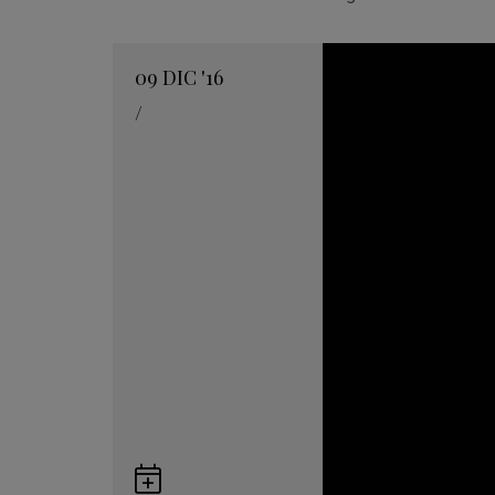
09
DIC
'16
/
Guardar