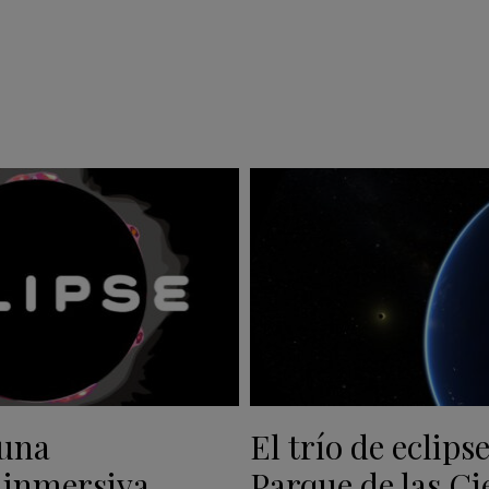
 una
El trío de eclipse
 inmersiva
Parque de las Ci