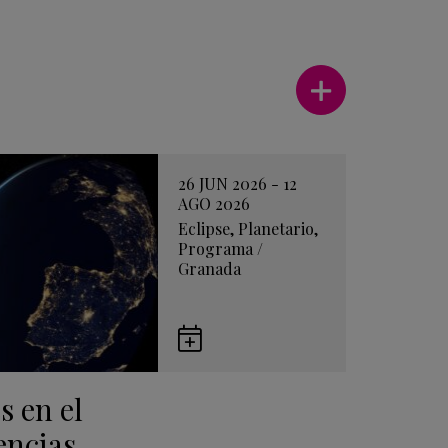
Ver más
26 JUN 2026 - 12
AGO 2026
Eclipse
,
Planetario
,
Programa
/
Granada
Guardar
en
s en el
Google
Calendar
encias