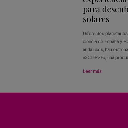
para descubr
solares
Diferentes planetario
ciencia de España y Po
andaluces, han estren
«3CLIPSE», una produ
Leer más