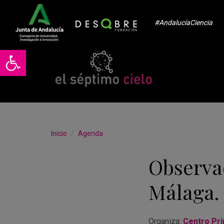
#AndalucíaCiencia
Abrir barra de herramientas
Inicio
Agenda
Observa
Málaga.
Organiza:
Centro Pri