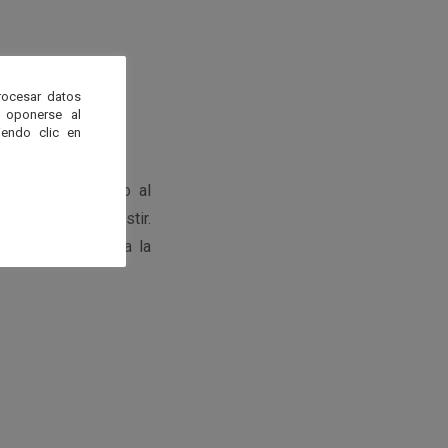
rocesar datos
 oponerse al
endo clic en
ticipada
llamando al
que desean a asistir.
se podrá acceder a la