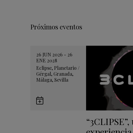
Próximos eventos
26 JUN 2026 - 26
ENE 2028
Eclipse
,
Planetario
/
Gérgal
,
Granada
,
Málaga
,
Sevilla
Guardar
en
“3CLIPSE”,
Google
Calendar
experiencia