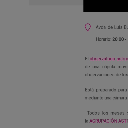
en
Google
Calendar
Ubicación
Avda. de Luis Bu
Horario:
20:00 -
El
observatorio astro
de una cúpula movil
observaciones de lo
Está preparado para
mediante una cámara C
Todos los meses se
la
AGRUPACIÓN AST