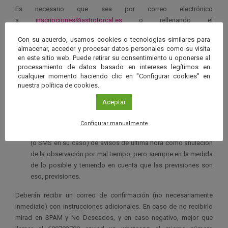
Es necesario que sea por correo electrónico
a
inscripciones@astrotorcal.es
o rellenando el
formulario
www.astrotorcal.es/inscripciones
indicando en el
Con su acuerdo, usamos cookies o tecnologías similares para
asunto el tipo de actividad y en el cuerpo del mensaje los
almacenar, acceder y procesar datos personales como su visita
siguientes datos (obligatorios para reservar):
en este sitio web. Puede retirar su consentimiento u oponerse al
procesamiento de datos basado en intereses legítimos en
Nombre y apellido de contacto.
cualquier momento haciendo clic en "Configurar cookies" en
nuestra política de cookies.
Día de la actividad
Aceptar
Cuántos seréis
Configurar manualmente
Número de teléfono móvil de contacto para enviar whatsapp
(o SMS en su caso) de avisos de última hora como anulación
de la observación por mal tiempo, pero siempre en la medida
de lo posible y teniendo en cuenta que las previsiones son
eso, previsiones.
Deberán recibir un correo de confirmación (no necesariamente
inmediato) con instrucciones adicionales. En caso de no recibirlo
mirad en SPAM y No Deseados, y en caso negativo, mejor que