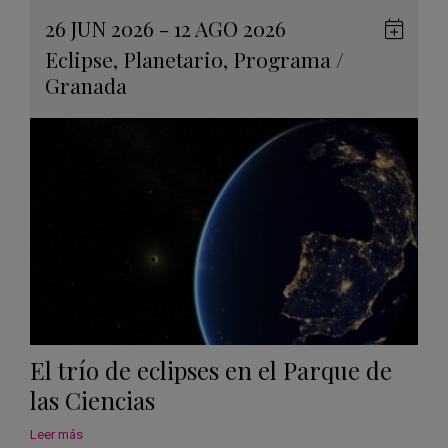
26 JUN 2026 - 12 AGO 2026
Guard
Eclipse
,
Planetario
,
Programa
/
en
Granada
Googl
Calen
El trío de eclipses en el Parque de
las Ciencias
Leer más