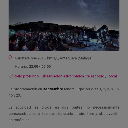
Ubicación
Carretera MA-9016, km 3,5, Antequera (Málaga)
Horario:
22.00 - 00.00
cielo profundo
,
Observación astronómica
,
telescopio
,
Torcal
La programación en
septiembre
tendrá lugar los días 1, 2, 8, 9, 15,
16 y 23.
La actividad se
divide en dos partes no necesariamente
consecutivas en el tiempo: planetario al aire libre y observación
astronómica.