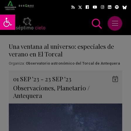
Abrir barra de herramientas
Abrir m
scar
Una ventana al universo: especiales de
verano en El Torcal
Organiza:
Observatorio astronómico del Torcal de Antequera
Gua
01
SEP
'23 - 23
SEP
'23
en
Observaciones
,
Planetario
/
Goog
Antequera
Cale