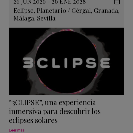
26 JUN 2026 - 26 ENE 2028
Guard
Eclipse
,
Planetario
/
Gérgal
,
Granada
,
en
Málaga
,
Sevilla
Googl
Calen
“3CLIPSE”, una experiencia
inmersiva para descubrir los
eclipses solares
Leer más