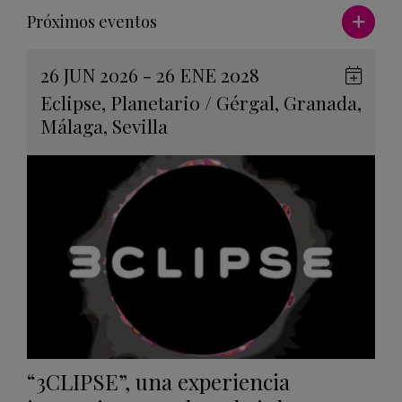
Ver má
Próximos eventos
26 JUN 2026 - 26 ENE 2028
Guard
Eclipse
,
Planetario
/
Gérgal
,
Granada
,
en
Málaga
,
Sevilla
Googl
Calen
“3CLIPSE”, una experiencia