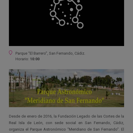
Ubicación
Parque “El Barrero”, San Fernando, Cádiz.
Horario:
10:00
Desde de enero de 2016, la Fundación Legado de las Cortes de la
Real Isla de León, con sede social en San Fernando, Cádiz,
organiza el Parque Astronómico “Meridiano de San Fernando”. El