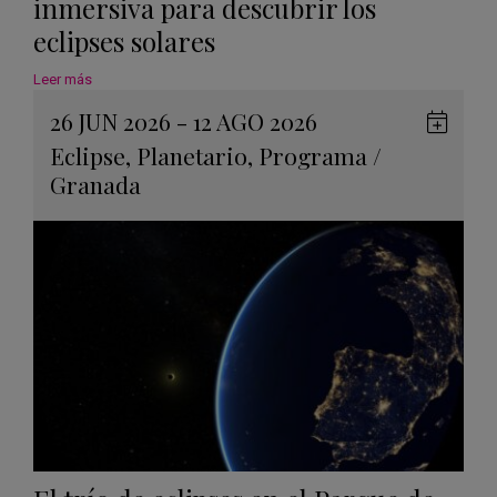
inmersiva para descubrir los
eclipses solares
Leer más
26 JUN 2026 - 12 AGO 2026
Guard
Eclipse
,
Planetario
,
Programa
/
en
Granada
Googl
Calen