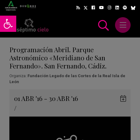
Abrir barra de herramientas
Abrir m
scar
Programación Abril. Parque
Astronómico «Meridiano de San
Fernando». San Fernando, Cádiz.
Organiza:
Fundación Legado de las Cortes de la Real Isla de
León
Gua
01
ABR
'16 - 30
ABR
'16
en
/
Goog
Cale