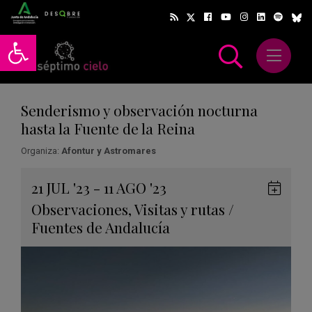
Abrir barra de herramientas
Abrir m
scar
Senderismo y observación nocturna
hasta la Fuente de la Reina
Organiza:
Afontur y Astromares
Gua
21
JUL
'23 - 11
AGO
'23
en
Observaciones
,
Visitas y rutas
/
Goog
Fuentes de Andalucía
Cale