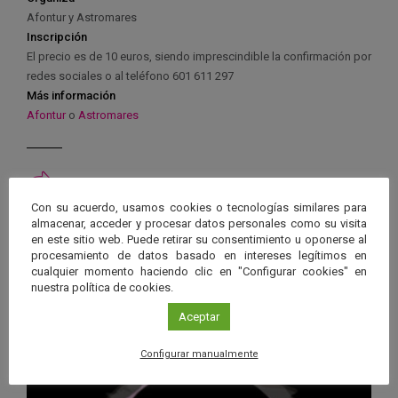
Afontur y Astromares
Inscripción
El precio es de 10 euros, siendo imprescindible la confirmación por
redes sociales o al teléfono 601 611 297
Más información
Afontur
o
Astromares
Con su acuerdo, usamos cookies o tecnologías similares para
Ver má
Próximos eventos
almacenar, acceder y procesar datos personales como su visita
en este sitio web. Puede retirar su consentimiento u oponerse al
procesamiento de datos basado en intereses legítimos en
cualquier momento haciendo clic en "Configurar cookies" en
26 JUN 2026 - 26 ENE 2028
nuestra política de cookies.
Guard
Eclipse
,
Planetario
/
Gérgal
,
Granada
,
Aceptar
en
Málaga
,
Sevilla
Googl
Configurar manualmente
Calen