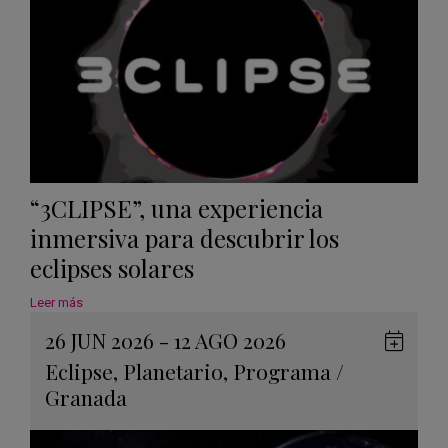
“3CLIPSE”, una experiencia
inmersiva para descubrir los
eclipses solares
Leer más
26 JUN 2026 - 12 AGO 2026
Guard
Eclipse
,
Planetario
,
Programa
/
en
Granada
Googl
Calen