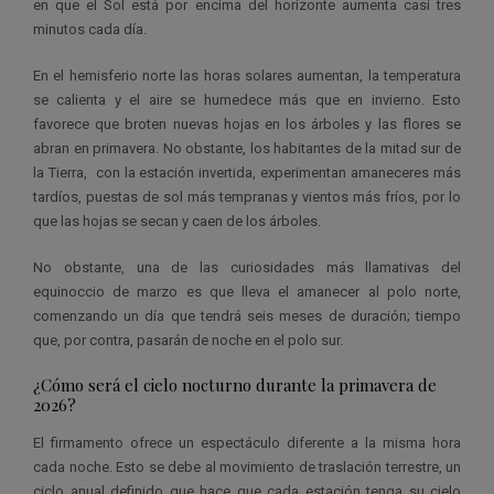
en que el Sol está por encima del horizonte aumenta casi tres
minutos cada día.
En el hemisferio norte las horas solares aumentan, la temperatura
se calienta y el aire se humedece más que en invierno. Esto
favorece que broten nuevas hojas en los árboles y las flores se
abran en primavera. No obstante, los habitantes de la mitad sur de
la Tierra, con
la estación invertida, experimentan amaneceres más
tardíos, puestas de sol más tempranas y vientos más fríos, por lo
que las hojas se secan y caen de los árboles.
No obstante, una de las curiosidades más llamativas del
equinoccio de marzo es que lleva el amanecer al polo norte,
comenzando un día que tendrá seis meses de duración; tiempo
que, por contra, pasarán de noche en el polo sur.
¿Cómo será el cielo nocturno durante la primavera de
2026?
El firmamento ofrece un espectáculo diferente a la misma hora
cada noche. Esto se debe al movimiento de traslación terrestre, un
ciclo anual definido que hace que cada estación tenga su cielo