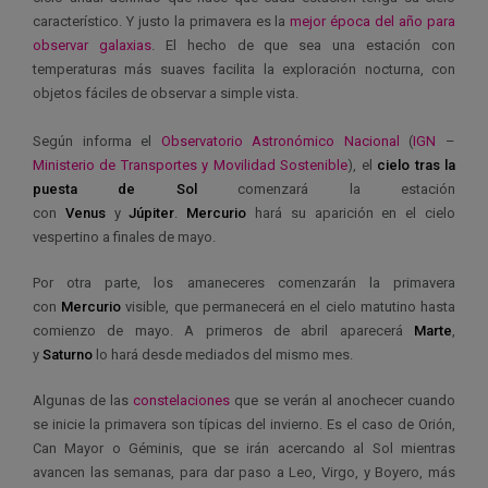
característico. Y justo la primavera es la
mejor época del año para
observar galaxias
. El hecho de que sea una estación con
temperaturas más suaves facilita la exploración nocturna, con
objetos fáciles de observar a simple vista.
Según informa el
Observatorio Astronómico Nacional
(
IGN
–
Ministerio de Transportes y Movilidad Sostenible
), el
cielo tras la
puesta de Sol
comenzará la estación
con
Venus
y
Júpiter
.
Mercurio
hará su aparición en el cielo
vespertino a finales de mayo.
Por otra parte, los amaneceres comenzarán la primavera
con
Mercurio
visible, que permanecerá en el cielo matutino hasta
comienzo de mayo. A primeros de abril aparecerá
Marte
,
y
Saturno
lo hará desde mediados del mismo mes.
Algunas de las
constelaciones
que se verán al anochecer cuando
se inicie la primavera son típicas del invierno. Es el caso de Orión,
Can Mayor o Géminis, que se irán acercando al Sol mientras
avancen las semanas, para dar paso a Leo, Virgo, y Boyero, más