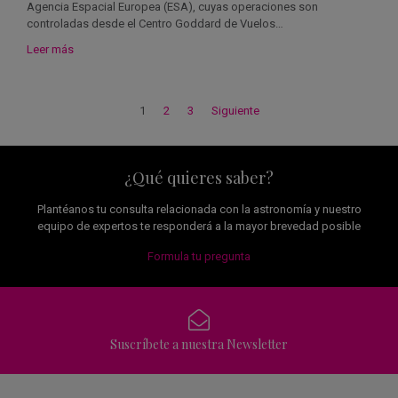
Agencia Espacial Europea (ESA), cuyas operaciones son
controladas desde el Centro Goddard de Vuelos…
Leer más
1
2
3
Siguiente
¿Qué quieres saber?
Plantéanos tu consulta relacionada con la astronomía y nuestro
equipo de expertos te responderá a la mayor brevedad posible
Formula tu pregunta
Suscríbete a nuestra Newsletter