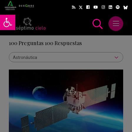
Abrir barra de herramientas
Abrir m
scar
100 Preguntas 100 Respuestas
Astronáutica