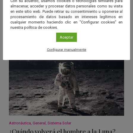
Astronáutica
,
Astronomía
,
Espacio
,
Sistema Solar
Con su acuerdo, usamos cookies o tecnologías similares para
almacenar, acceder y procesar datos personales como su visita
¿Qué son los puntos de Lagrange?
en este sitio web. Puede retirar su consentimiento u oponerse al
procesamiento de datos basado en intereses legítimos en
Consideremos un sistema formado por dos astros que orbitan en
cualquier momento haciendo clic en "Configurar cookies" en
torno a su centro de masas común. Normalmente uno de los
nuestra política de cookies.
cuerpos será mucho mayor…
Aceptar
Leer más
Configurar manualmente
Astronáutica
,
General
,
Sistema Solar
¿Cuándo volverá el hombre a la Luna?