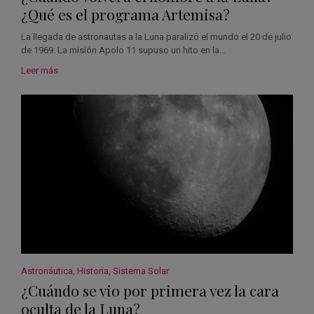
¿Qué es el programa Artemisa?
La llegada de astronautas a la Luna paralizó el mundo el 20 de julio
de 1969. La misión Apolo 11 supuso un hito en la…
Leer más
Astronáutica
,
Historia
,
Sistema Solar
¿Cuándo se vio por primera vez la cara
oculta de la Luna?