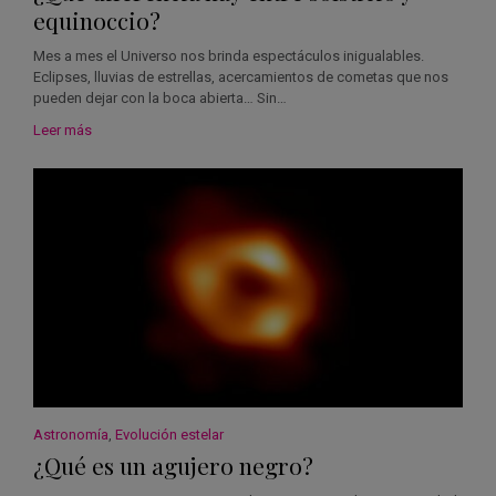
equinoccio?
Mes a mes el Universo nos brinda espectáculos inigualables.
Eclipses, lluvias de estrellas, acercamientos de cometas que nos
pueden dejar con la boca abierta… Sin…
Leer más
Astronomía
,
Evolución estelar
¿Qué es un agujero negro?