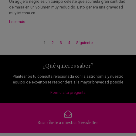
Un agujero negro es un cuerpo celeste que acumula gran cantidad
de masa en un volumen muy reducido. Esto genera una gravedad
muy intensa en…
Leer más
1
2
3
4
Siguiente
¿Qué quieres saber?
Plantéanos tu consulta relacionada con la astronomía y nuestro
equipo de expertos te responderá a la mayor brevedad posible
Formula tu pregunta
Suscríbete a nuestra Newsletter