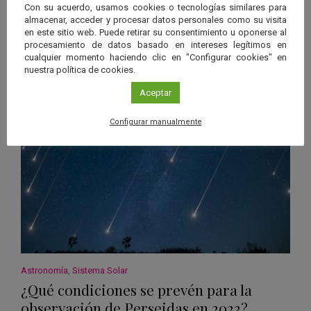
Con su acuerdo, usamos cookies o tecnologías similares para
de color? ¿Influye en las mareas?
almacenar, acceder y procesar datos personales como su visita
en este sitio web. Puede retirar su consentimiento u oponerse al
Solo hay que levantar de vez en cuando la vista al cielo para
procesamiento de datos basado en intereses legítimos en
observar, tanto de día como de noche, que la Luna va cambiando…
cualquier momento haciendo clic en "Configurar cookies" en
nuestra política de cookies.
Leer más
Aceptar
Configurar manualmente
Astronomía
,
Sistema Solar
¿Qué condiciones se prevén para la
observación de Perseidas en 2023?