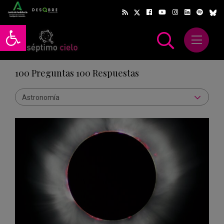
Abrir barra de herramientas
Abrir m
scar
100 Preguntas 100 Respuestas
Astronomía