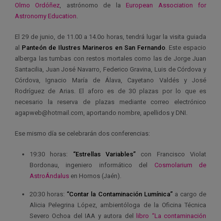
Olmo Ordóñez
, astrónomo de la
European Association for
Astronomy Education
.
El 29 de junio, de 11.00 a 14.0o horas, tendrá lugar la visita guiada
al
Panteón de Ilustres Marineros en San Fernando
. Este espacio
alberga las tumbas con restos mortales como las de Jorge Juan
Santacilia, Juan José Navarro, Federico Gravina, Luis de Córdova y
Córdova, Ignacio María de Álava, Cayetano Valdés y José
Rodríguez de Arias. El aforo es de 30 plazas por lo que es
necesario la reserva de plazas mediante correo electrónico
agapweb@hotmail.com, aportando nombre, apellidos y DNI.
Ese mismo día se celebrarán dos conferencias:
19:30 horas:
“Estrellas Variables”
con Francisco Violat
Bordonau, ingeniero informático del
Cosmolarium de
AstroÁndalus
en Hornos (Jaén).
20:30 horas:
“Contar la Contaminación Lumínica”
a cargo de
Alicia Pelegrina López, ambientóloga de la Oficina Técnica
Severo Ochoa del IAA y autora del
libro “La contaminación