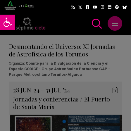
Abrir barra de herramientas
Abrir m
scar
Desmontando el Universo: XI Jornadas
de Astrofísica de los Toruños
Organiza:
Comité para la Divulgación de la Ciencia y el
Espacio CODICE - Grupo Astronómico Portuense GAP -
Parque Metropolitano Toruños-Algaida
Gua
28
JUN
'24 - 31
JUL
'24
en
Jornadas y conferencias
/
El Puerto
Goog
de Santa María
Cale