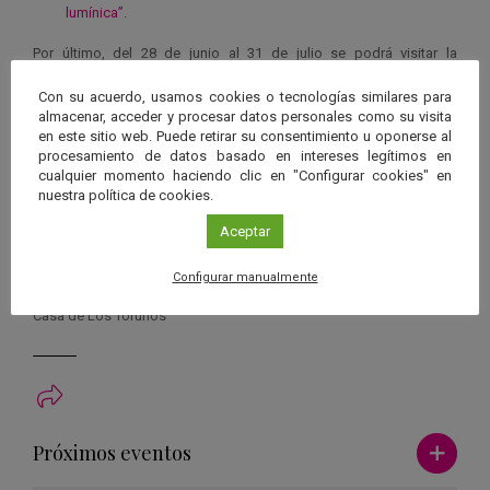
lumínica”
.
Por último, del 28 de junio al 31 de julio se podrá visitar la
exposición
“La Conquista del Espacio”
, realizada y presentada por
Con su acuerdo, usamos cookies o tecnologías similares para
José María Madiedo, investigador del Instituto de Astrofísica de
almacenar, acceder y procesar datos personales como su visita
Andalucía del Consejo Superior de Investigaciones Científicas
en este sitio web. Puede retirar su consentimiento u oponerse al
(IAA-CSIC).
procesamiento de datos basado en intereses legítimos en
cualquier momento haciendo clic en "Configurar cookies" en
Organiza
nuestra política de cookies.
Comité para la Divulgación de la Ciencia y el Espacio CODICE -
Aceptar
Grupo Astronómico Portuense GAP - Parque Metropolitano
Toruños-Algaida
Configurar manualmente
Centro
Casa de Los Toruños
Ver má
Próximos eventos