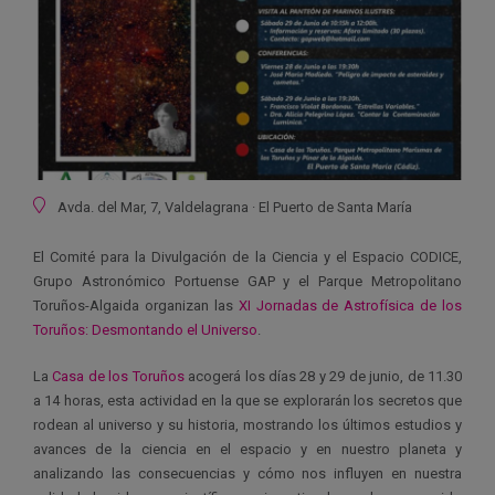
Ubicación
Avda. del Mar, 7, Valdelagrana · El Puerto de Santa María
El Comité para la Divulgación de la Ciencia y el Espacio CODICE,
Grupo Astronómico Portuense GAP y el Parque Metropolitano
Toruños-Algaida organizan las
XI Jornadas de Astrofísica de los
Toruños: Desmontando el Universo
.
La
Casa de los Toruños
acogerá los días 28 y 29 de junio, de 11.30
a 14 horas, esta actividad en la que se explorarán los secretos que
rodean al universo y su historia, mostrando los últimos estudios y
avances de la ciencia en el espacio y en nuestro planeta y
analizando las consecuencias y cómo nos influyen en nuestra