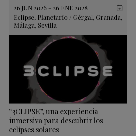
26 JUN 2026 - 26 ENE 2028
Guard
Eclipse
,
Planetario
/
Gérgal
,
Granada
,
en
Málaga
,
Sevilla
Googl
Calen
“3CLIPSE”, una experiencia
inmersiva para descubrir los
eclipses solares