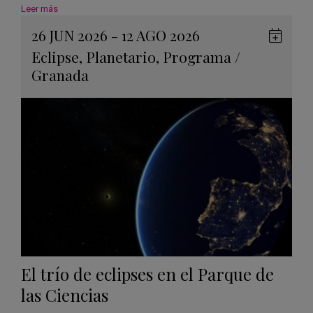
Leer más
26 JUN 2026 - 12 AGO 2026
Guard
Eclipse
,
Planetario
,
Programa
/
en
Granada
Googl
Calen
El trío de eclipses en el Parque de
las Ciencias