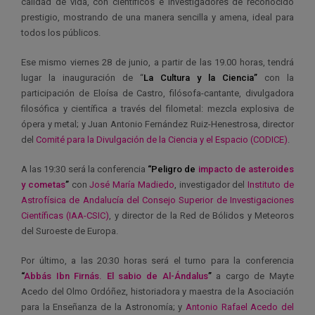
calidad de vida, con científicos e investigadores de reconocido
prestigio, mostrando de una manera sencilla y amena, ideal para
todos los públicos.
Ese mismo viernes 28 de junio, a partir de las 19.00 horas, tendrá
lugar la inauguración de “
La Cultura y la Ciencia”
con la
participación de Eloísa de Castro, filósofa-cantante, divulgadora
filosófica y científica a través del filometal: mezcla explosiva de
ópera y metal; y Juan Antonio Fernández Ruiz-Henestrosa, director
del
Comité para la Divulgación de la Ciencia y el Espacio (CODICE)
.
A las 19:30 será la conferencia
“Peligro de
impacto de asteroides
y cometas
”
con
José María Madiedo
, investigador del
Instituto de
Astrofísica de Andalucía del Consejo Superior de Investigaciones
Científicas (IAA-CSIC)
, y director de la Red de Bólidos y Meteoros
del Suroeste de Europa.
Por último, a las 20:30 horas será el turno para la conferencia
“
Abbás Ibn Firnás. El sabio de Al-Ándalus
”
a cargo de Mayte
Acedo del Olmo Ordóñez, historiadora y maestra de la Asociación
para la Enseñanza de la Astronomía; y
Antonio Rafael Acedo del