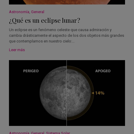
Astronomía
,
General
¿Qué es un eclipse lunar?
Un eclipse es un fenómeno celeste que causa admiración y
cambia drásticamente el aspecto de los dos objetos más grandes
que contemplamos en nuestro cielo:…
Leer más
Astronomía
,
General
,
Sistema Solar