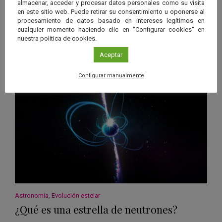
¿Qué es un agujero negro?
almacenar, acceder y procesar datos personales como su visita
en este sitio web. Puede retirar su consentimiento u oponerse al
Un agujero negro es un cuerpo celeste que acumula gran cantidad
procesamiento de datos basado en intereses legítimos en
de masa en un volumen muy reducido. Esto genera una gravedad
cualquier momento haciendo clic en "Configurar cookies" en
muy intensa en…
nuestra política de cookies.
Leer más
Aceptar
Configurar manualmente
Astronomía
,
Evolución estelar
¿Qué es una estrella de neutrones?