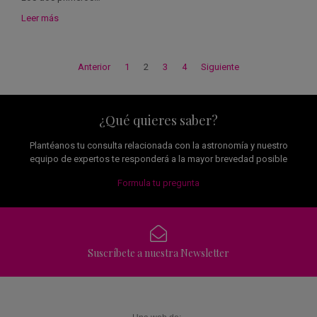
Leer más
Anterior
1
2
3
4
Siguiente
¿Qué quieres saber?
Plantéanos tu consulta relacionada con la astronomía y nuestro
equipo de expertos te responderá a la mayor brevedad posible
Formula tu pregunta
Suscríbete a nuestra Newsletter